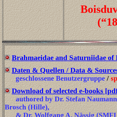
Boisduv
(“1
Brahmaeidae and Saturniidae of
Daten & Quellen / Data & Source
geschlossene Benutzergruppe
/
sp
Download of selected e-books [pdf-
authored by Dr. Stefan Naumann (
Brosch (Hille),
& Dr. Wolfgang A. Nässig (SMFL 