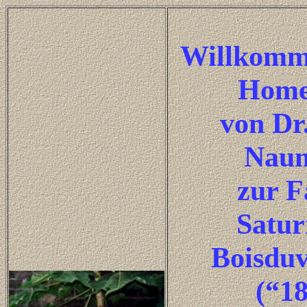
Willkomm
Home
von Dr
Nau
zur F
Satur
Boisduv
(“1