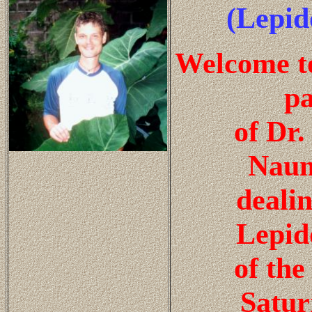
(Lepid
Welcome t
p
of Dr.
Nau
deali
Lepid
of the
Satur