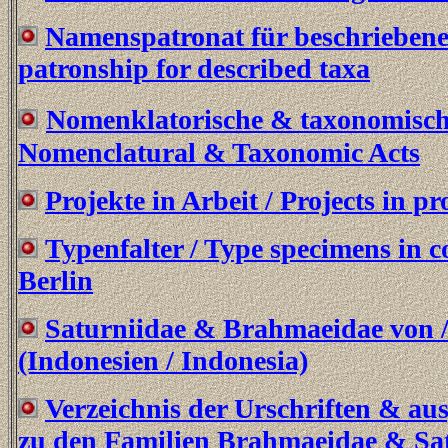
Namenspatronat für beschrieben
patronship for described taxa
Nomenklatorische & taxonomisch
Nomenclatural & Taxonomic Acts
Projekte in Arbeit / Projects in pr
Typenfalter / Type specimens in 
Berlin
Saturniidae & Brahmaeidae von /
(Indonesien / Indonesia)
Verzeichnis der Urschriften & au
zu den Familien Brahmaeidae & Sa